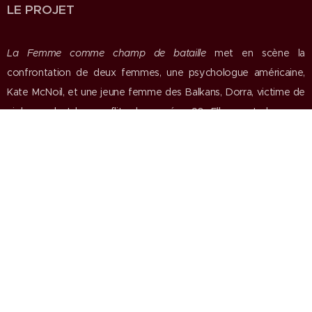
LE PROJET
La Femme comme champ de bataille
met en scène la
confrontation de deux femmes, une psychologue américaine,
Kate McNoil, et une jeune femme des Balkans, Dorra, victime de
viols pendant les conflits des années 90. Elles sont dans une
chambre d'hôpital en Allemagne, tout près de la frontière suisse,
le lac Constance pour tout horizon. Un espace «neutre», loin des
atrocités de la guerre, où les deux femmes vont peu à peu
apprendre à se connaître.
Dorra est enceinte et veut mourir. Kate veut à tout prix sauver
l'enfant, le fruit du viol. Ce face-à-face révèle les fractures
intimes des deux femmes que tout oppose en apparence.
A travers ces deux personnages, le texte de Matéi Visniec met